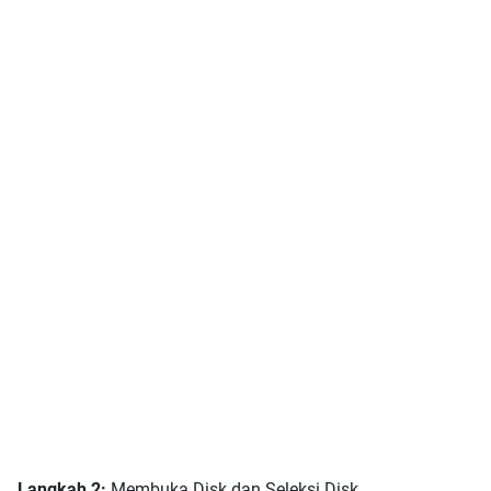
Langkah 2:
Membuka Disk dan Seleksi Disk