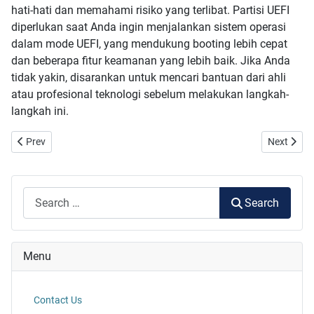
hati-hati dan memahami risiko yang terlibat. Partisi UEFI
diperlukan saat Anda ingin menjalankan sistem operasi
dalam mode UEFI, yang mendukung booting lebih cepat
dan beberapa fitur keamanan yang lebih baik. Jika Anda
tidak yakin, disarankan untuk mencari bantuan dari ahli
atau profesional teknologi sebelum melakukan langkah-
langkah ini.
Previous article: Cara Menggunakan Remote Desktop di Windows 10
Next artic
Prev
Next
Search
Search
Menu
Contact Us