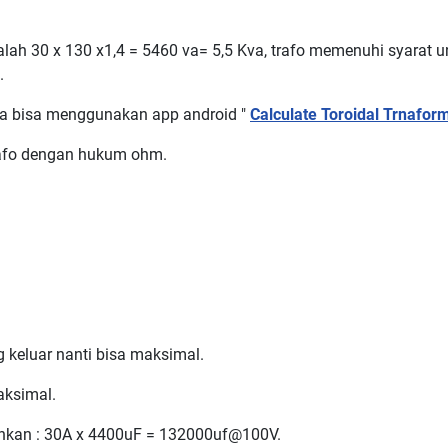
adalah 30 x 130 x1,4 = 5460 va= 5,5 Kva, trafo memenuhi syarat 
.
ita bisa menggunakan app android "
Calculate Toroidal Trnafor
trafo dengan hukum ohm.
g keluar nanti bisa maksimal.
maksimal.
tuhkan : 30A x 4400uF = 132000uf@100V.