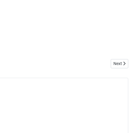
Next artic
Next