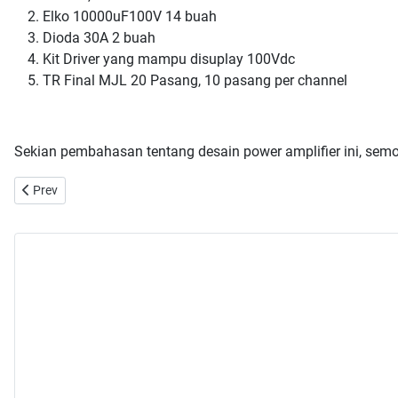
Elko 10000uF100V 14 buah
Dioda 30A 2 buah
Kit Driver yang mampu disuplay 100Vdc
TR Final MJL 20 Pasang, 10 pasang per channel
Sekian pembahasan tentang desain power amplifier ini, semog
Previous article: Prosedur pembuatan trafo toroid
Prev