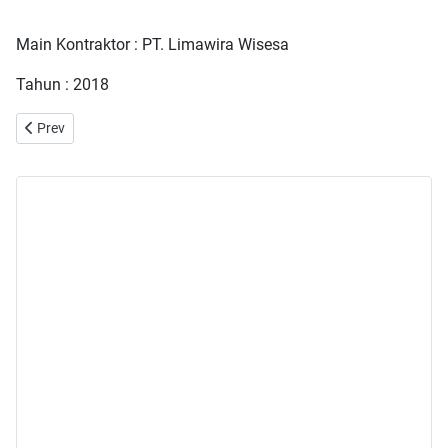
Main Kontraktor : PT. Limawira Wisesa
Tahun : 2018
Previous article: Pekerjaan Relokasi Rack 42U di Data Center KE
Prev