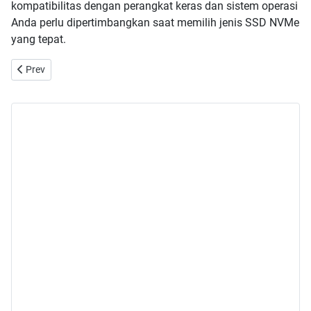
kompatibilitas dengan perangkat keras dan sistem operasi
Anda perlu dipertimbangkan saat memilih jenis SSD NVMe
yang tepat.
Previous article: Lenovo All In One tidak bisa restart, tidak bisa hidu
Prev